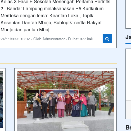
B
Kunjungan Wagub Daerah Khusus
Ibukota Jakarta, Dr Hj Sitti Rohmi
Djalilah M.Pd di Sekolah Menengah
Ik
Pertama Perintis 2 | Bandar Lampung
Kunjungan Wagub Daerah Khusus Ibukota
Jakarta, Dr Hj Sitti Rohmi Djalilah M.Pd di
Sekolah Menengah Pertama Perintis 2 |
Bandar Lampung