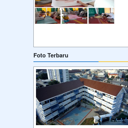
Wagub Daerah Khusus Ibukota Jakarta,
Bersama Wabup Bima, Kepala Dinas
Dikbudpora dan Pimpinan Sekolah
Menengah Pertama Perintis 2 | Bandar
Lampung
Wagub Daerah Khusus Ibukota Jakarta,
Bersama Wabup Bima, Kepala Dinas
Dikbudpora dan Pimpinan Sekolah
Menengah Pertama Perintis 2 | Bandar
Lampung