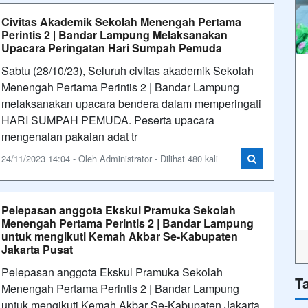
Pelepasan anggota Ekskul Pramuka Sekolah
Menengah Pertama Perintis 2 | Bandar Lampung
untuk mengikuti Kemah Akbar Se-Kabupaten
Jakarta Pusat
Pelepasan anggota Ekskul Pramuka Sekolah
T
Menengah Pertama Perintis 2 | Bandar Lampung
untuk mengikuti Kemah Akbar Se-Kabupaten Jakarta
Pusat (kwarda) yang bertempat di Desa Panda.
Pelepasan dan doa dipimpin oleh Kep
24/11/2023 13:18 - Oleh Administrator - Dilihat 751 kali
Kegiatan IMTAQ (Iman dan Taqwa) Sebagai
Penguat Karakter Pelajar Islami
Kegiatan
imtaq merupakan kegiatan ekstrakulikuler pendidikan