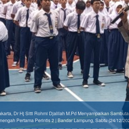
Pertama Perintis 2 | Bandar Lampung Kabupaten Jakarta Pusa
Memeriahkan Hari Nasional
api selama ia tidak menulis maka ia hilang di dalam masyarakat dan se
Penyerahan PIALA JUARA 1 TENIS MEJA
BUPATI CUP SE-NTB dan Apresiasi Kepada
Ketua dan Wakil Ketua OSIS Sebagai Ketua
Umum II FOSISMA dan Anggota Bidang