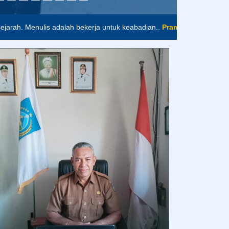
H. SURATMAN, SH. MP.D
- Kepala Sekolah -
Selamat datang di website resmi Sekolah
Menengah Pertama Perintis 2 | Bandar
Lampung. Sekolah Menengah Pertama