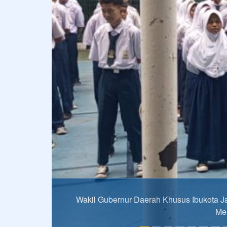
Keceriaan Siswa-Siswi Sekolah Menengah 
KUTIPAN
Orang boleh pandai setinggi langit, t
Tulisan Terbaru