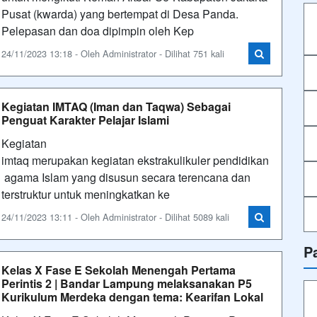
agama Islam yang disusun secara terencana dan
terstruktur untuk meningkatkan ke
24/11/2023 13:11 - Oleh Administrator - Dilihat 5089 kali
P
Kelas X Fase E Sekolah Menengah Pertama
Perintis 2 | Bandar Lampung melaksanakan P5
Kurikulum Merdeka dengan tema: Kearifan Lokal
Kelas X Fase E Sekolah Menengah Pertama Perintis
2 | Bandar Lampung melaksanakan P5 Kurikulum
Merdeka dengan tema: Kearifan Lokal, Topik:
Kesenian Daerah Mbojo, Subtopik: cerita Rakyat
Mbojo dan pantun Mboj
J
24/11/2023 13:02 - Oleh Administrator - Dilihat 877 kali