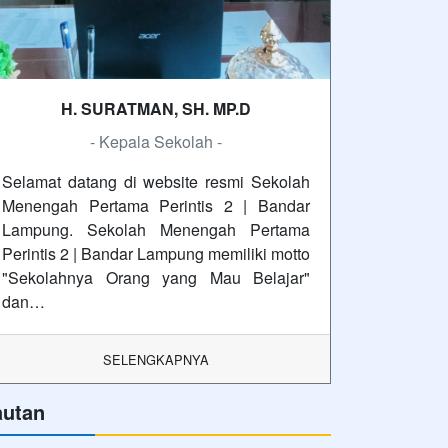
Perintis 2 | Bandar Lampung memiliki motto
"Sekolahnya Orang yang Mau Belajar"
dan…
SELENGKAPNYA
autan
Dinas Dikbud Daerah Khusus Ibukota
Jakarta
Pemerintah Kabupaten Jakarta Pusat
Sekolah Penggerak
PPPGTK Kemendikbud