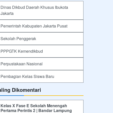
Perpustakaan Nasional
Pembagian Kelas Siswa Baru
aling Dikomentari
Kelas X Fase E Sekolah Menengah
Pertama Perintis 2 | Bandar Lampung
melaksanakan P5 Kurikulum Merdeka
dengan tema: Kearifan Lokal
24/11/2023 13:02 - Oleh Administrator - Dilihat 877
kali
ajak Pendapat
Bagaimana layanan informasi Sekolah
Menengah Pertama Perintis 2 | Bandar