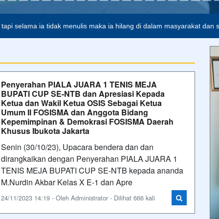
Kepemimpinan & Demokrasi FOSISMA Daerah
Khusus Ibukota Jakarta
Senin (30/10/23), Upacara bendera dan dan
dirangkaikan dengan Penyerahan PIALA JUARA 1
TENIS MEJA BUPATI CUP SE-NTB kepada ananda
M.Nurdin Akbar Kelas X E-1 dan Apre
24/11/2023 14:19 - Oleh Administrator - Dilihat 666 kali
Civitas Akademik Sekolah Menengah Pertama
Perintis 2 | Bandar Lampung Melaksanakan
Upacara Peringatan Hari Sumpah Pemuda
Sabtu (28/10/23), Seluruh civitas akademik Sekolah
Menengah Pertama Perintis 2 | Bandar Lampung
melaksanakan upacara bendera dalam memperingati
HARI SUMPAH PEMUDA. Peserta upacara
mengenalan pakaian adat tr
24/11/2023 14:04 - Oleh Administrator - Dilihat 480 kali