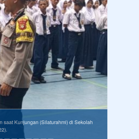
t Usai Mengikuti Gerak Jalan Indah dalam
jarah. Menulis adalah bekerja untuk keabadian..
Pramoedya Ananta To