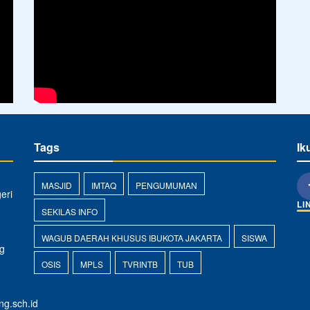
MASJID
IMTAQ
PENGUMUMAN
eri
LI
SEKILAS INFO
WAGUB DAERAH KHUSUS IBUKOTA JAKARTA
SISWA
g
OSIS
MPLS
TVRINTB
TUB
g.sch.id
 Perintis 2 | Bandar Lampung