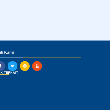
NK TERKAIT
Powered by
sekolahku.web.id